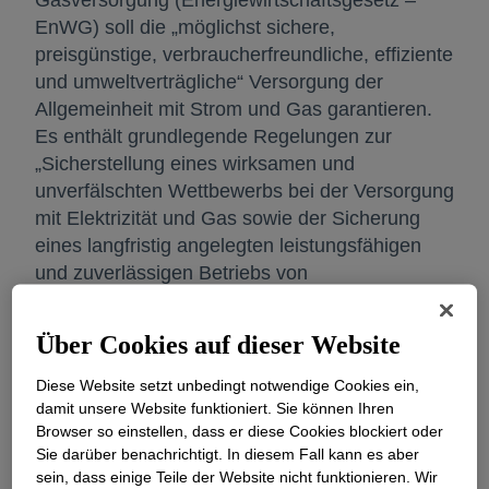
Gasversorgung (Energiewirtschaftsgesetz –
EnWG) soll die „möglichst sichere,
preisgünstige, verbraucherfreundliche, effiziente
und umweltverträgliche“ Versorgung der
Allgemeinheit mit Strom und Gas garantieren.
Es enthält grundlegende Regelungen zur
„Sicherstellung eines wirksamen und
unverfälschten Wettbewerbs bei der Versorgung
mit Elektrizität und Gas sowie der Sicherung
eines langfristig angelegten leistungsfähigen
und zuverlässigen Betriebs von
Energieversorgungsnetzen“, ferner dient es der
Umsetzung des Energierechtes der EU.
Über Cookies auf dieser Website
Seit 2011 ist das neue Energiewirtschaftsgesetz
Diese Website setzt unbedingt notwendige Cookies ein,
(EnWG) in Kraft. Dem Gesetz entsprechend
damit unsere Website funktioniert. Sie können Ihren
haben die Netzbetreiber der ehemaligen Objekt-
Browser so einstellen, dass er diese Cookies blockiert oder
Sie darüber benachrichtigt. In diesem Fall kann es aber
/ Arealnetze die buchhalterische Entflechtung
sein, dass einige Teile der Website nicht funktionieren. Wir
der Netzaktivitäten von den Vertriebsaktivitäten