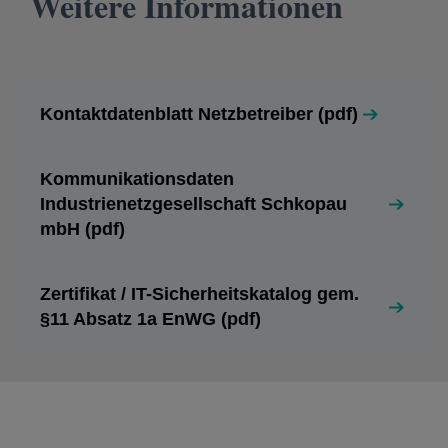
Weitere Informationen
Kontaktdatenblatt Netzbetreiber (pdf)
wird in einer neuen Registerkarte geöffnet
Kommunikationsdaten
Industrienetzgesellschaft Schkopau
wird in einer neuen Registerkarte geöffnet
mbH (pdf)
Zertifikat / IT-Sicherheitskatalog gem.
wird in einer neuen Registerkarte geöffnet
§11 Absatz 1a EnWG (pdf)