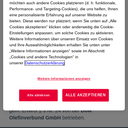
möchten auch andere Cookies platzieren (d. h. funktionale,
für Strom und Erdgas umzusetzen. Um diese
Performance- und Targeting-Cookies), die uns helfen, Ihnen
gesetzlichen Forderungen zu erfüllen wurde die
eine personalisierte Erfahrung auf unserer Website zu
Organisationseinheit "Grid Operation" innerhalb
bieten. Diese werden nur platziert, wenn Sie unten auf „Alle
Cookies akzeptieren“ klicken oder anderweitig die Cookie-
der Dow Olefinverbund GmbH geschaffen.
Einstellungen anpassen, um solche Cookies zu aktivieren.
Weitere Informationen über unseren Einsatz von Cookies
Seit dem 1.1.2021 betreibt das eigenständige
und Ihre Auswahlmöglichkeiten erhalten Sie unten unter
Unternehmen
Industrienetzgesellschaft
„Weitere Informationen anzeigen“ sowie im Abschnitt
Schkopau mbH
, eine 100%ige Tochter der
„Cookies und andere Technologien“ in
Dow Olefinverbund GmbH, die Erdgas- und
unserer
Datenschutzerklärung
Stromnetze am Standort Schkopau. Damit wird
die Energieversorgung der Unternehmen im
Weitere Informationen anzeigen
ValuePark®
wird in einer neuen Registerkarte geöffn
sichergestellt.
ALLE AKZEPTIEREN
Das Erdgas- und Stromnetz am Standort
Alle ablehnen
Böhlen wird seit 1.1.2014 als Kundenanlage
gem. EnWG § 3 Nr. 24 von der
Dow
Olefinverbund GmbH
betrieben.