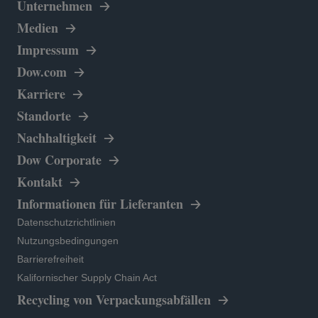
Unternehmen
Medien
Impressum
wird in einer neuen Registerkarte geöffnet
Dow.com
Karriere
Standorte
Nachhaltigkeit
wird in einer neuen Registerkarte geöf
Dow Corporate
Kontakt
wird in einer neuen Reg
Informationen für Lieferanten
wird in einer neuen Registerkarte geöffnet
Datenschutzrichtlinien
wird in einer neuen Registerkarte geöffnet
Nutzungsbedingungen
wird in einer neuen Registerkarte geöffnet
Barrierefreiheit
wird in einer neuen Registerkarte geöffnet
Kalifornischer Supply Chain Act
Recycling von Verpackungsabfällen