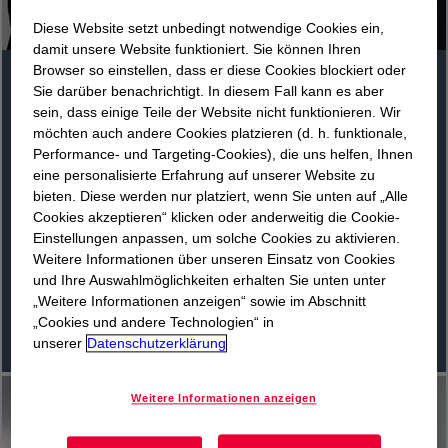
Diese Website setzt unbedingt notwendige Cookies ein,
damit unsere Website funktioniert. Sie können Ihren
Browser so einstellen, dass er diese Cookies blockiert oder
Sie darüber benachrichtigt. In diesem Fall kann es aber
Jim Fitterling CEO Dow
sein, dass einige Teile der Website nicht funktionieren. Wir
möchten auch andere Cookies platzieren (d. h. funktionale,
Performance- und Targeting-Cookies), die uns helfen, Ihnen
eine personalisierte Erfahrung auf unserer Website zu
Auflösung: 1351*1920 Größe: 0,4 MB.
bieten. Diese werden nur platziert, wenn Sie unten auf „Alle
Quellenangabe: Dow
Cookies akzeptieren“ klicken oder anderweitig die Cookie-
Einstellungen anpassen, um solche Cookies zu aktivieren.
Weitere Informationen über unseren Einsatz von Cookies
Download
und Ihre Auswahlmöglichkeiten erhalten Sie unten unter
wird in einer neuen Registerkarte geö
„Weitere Informationen anzeigen“ sowie im Abschnitt
„Cookies und andere Technologien“ in
unserer
Datenschutzerklärung
Weitere Informationen anzeigen